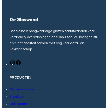
De Glaswand
Specialist in hoogwaardige glazen schuifwanden voor
veranda’s, overkappingen en tuinhuizen. Wij brengen stijl
en functionaliteit samen met oog voor detail en
vakmanschap.
I
F
n
a
s
c
PRODUCTEN
t
e
a
b
g
o
Glazen schuifwand
r
o
Steellook
a
k
Railsystemen
m