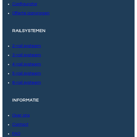
Configurator
Offerte aanvragen
RAILSYSTEMEN
2-rail systeem
3-rail systeem
4-rail systeem
5-rail systeem
6-rail systeem
INFORMATIE
Over ons
Contact
FAQ