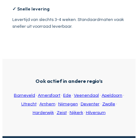
✓ Snelle levering
Levertijd van slechts 3-4 weken. Standaardmaten vaak
sneller uit voorraad leverbaar.
Ook actief in andere regio’s
Barneveld
·
Amersfoort
·
Ede
·
Veenendaal
·
Apeldoorn
·
Utrecht
·
Arnhem
·
Nijmegen
·
Deventer
·
Zwolle
·
Harderwijk
·
Zeist
·
Nijkerk
·
Hilversum