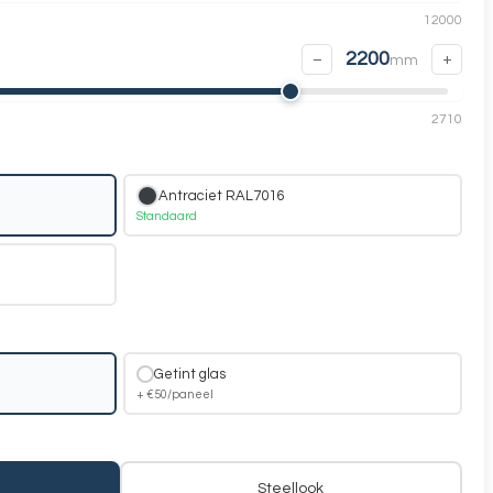
12000
2200
−
+
mm
2710
Antraciet RAL7016
Standaard
Getint glas
+ €50/paneel
Steellook