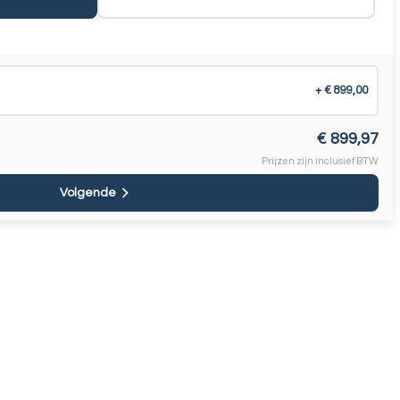
+ €
79.99
+
€ 899,00
€ 899,97
+ €
149.99
e 80cm)
Prijzen zijn inclusief BTW
Volgende
+ €
29.99
Rechthoek handgreep
+ €49.99