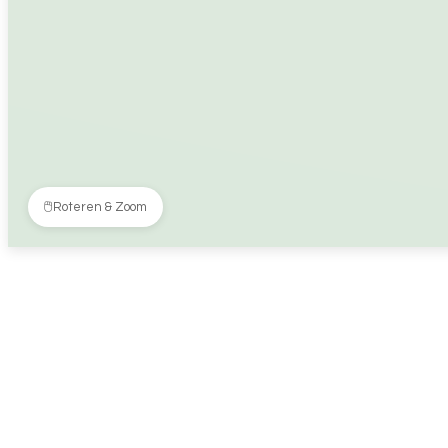
🖱️
Roteren & Zoom