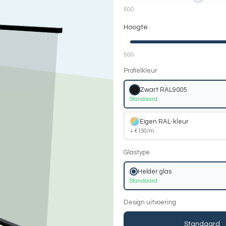
500
Hoogte
500
Profielkleur
Zwart RAL9005
Standaard
Eigen RAL-kleur
+ €150/m
Glastype
Helder glas
Standaard
Design uitvoering
Standaard