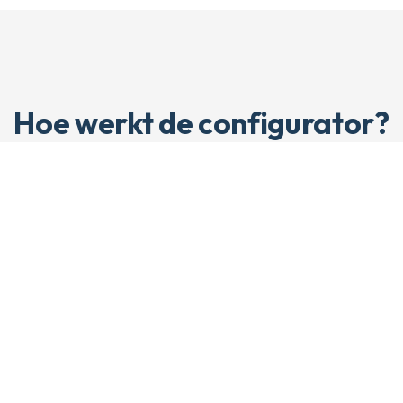
Hoe werkt de configurator?
2
Selecteer materiaal
Kies uit verschillende glassoorten en profielen