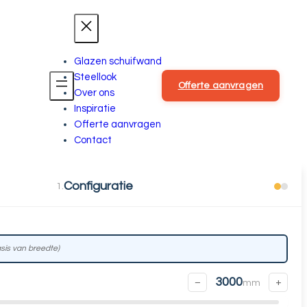
Glazen schuifwand
Steellook
Offerte aanvragen
Over ons
Inspiratie
Offerte aanvragen
Contact
Configuratie
1
.
sis van breedte)
3000
−
+
mm