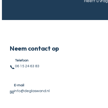
Heeft u vrag
Neem contact op
Telefoon
06 15 24 63 83
📞
E-mail
info@deglaswand.nl
✉