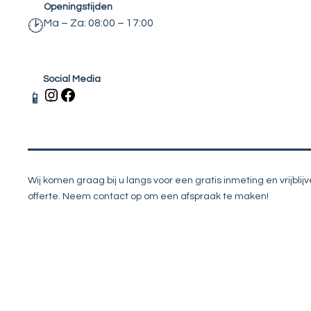
Openingstijden
Ma – Za: 08:00 – 17:00
🕑
Social Media
I
F
📱
n
a
s
c
t
e
a
b
g
o
Wij komen graag bij u langs voor een gratis inmeting en vrijbli
r
o
offerte. Neem contact op om een afspraak te maken!
a
k
m