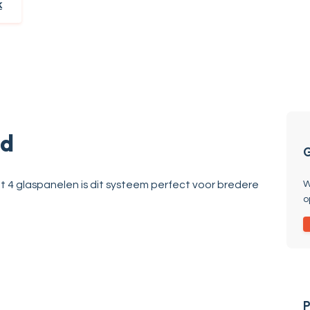
k
gd
G
W
et 4 glaspanelen is dit systeem perfect voor bredere
o
P