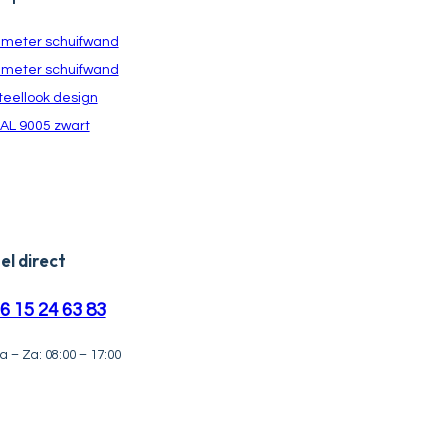
 meter schuifwand
 meter schuifwand
teellook design
AL 9005 zwart
el direct
6 15 24 63 83
a – Za: 08:00 – 17:00