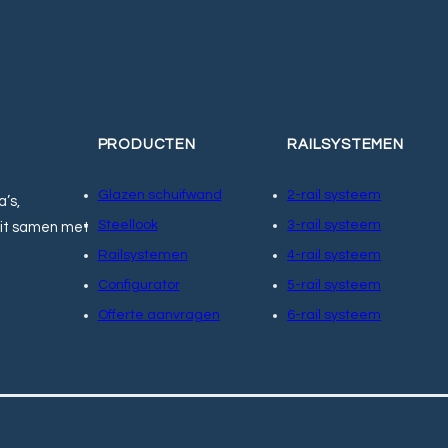
PRODUCTEN
RAILSYSTEMEN
Glazen schuifwand
2-rail systeem
’s,
Steellook
3-rail systeem
teit samen met
Railsystemen
4-rail systeem
Configurator
5-rail systeem
Offerte aanvragen
6-rail systeem