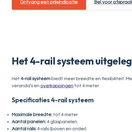
Ontvang een prijsindicatie
Bel voor afspraa
Het 4-rail systeem uitgele
Het
4-rail systeem
biedt meer breedte en flexibiliteit. M
veranda’s en
overkappingen
tot 4 meter.
Specificaties 4-rail systeem
Maximale breedte:
tot 4 meter
Aantal panelen:
4 glaspanelen
Aantal rails:
4 rails (boven en onder)