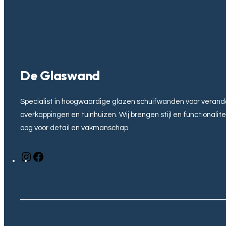
De Glaswand
Specialist in hoogwaardige glazen schuifwanden voor veranda
overkappingen en tuinhuizen. Wij brengen stijl en functionali
oog voor detail en vakmanschap.
I
F
n
a
s
c
t
e
a
b
g
o