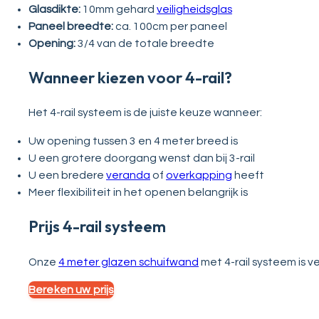
Glasdikte:
10mm gehard
veiligheidsglas
Paneel breedte:
ca. 100cm per paneel
Opening:
3/4 van de totale breedte
Wanneer kiezen voor 4-rail?
Het 4-rail systeem is de juiste keuze wanneer:
Uw opening tussen 3 en 4 meter breed is
U een grotere doorgang wenst dan bij 3-rail
U een bredere
veranda
of
overkapping
heeft
Meer flexibiliteit in het openen belangrijk is
Prijs 4-rail systeem
Onze
4 meter glazen schuifwand
met 4-rail systeem is v
Bereken uw prijs