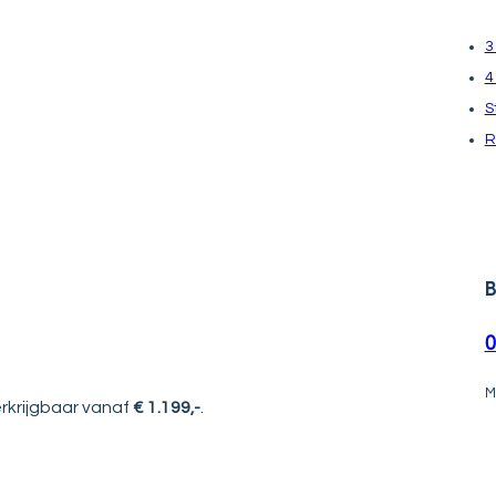
3
4
S
R
B
0
M
erkrijgbaar vanaf
€ 1.199,-
.