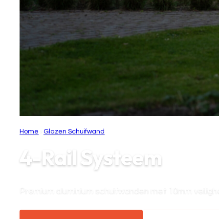
Home
›
Glazen Schuifwand
4-Rail Systeem
Premium aluminium schuifwanden met 10mm veilighei