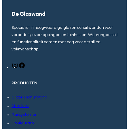
De Glaswand
Specialist in hoogwaardige glazen schuifwanden voor
veranda’s, overkappingen en tuinhuizen. Wij brengen stijl
en functionaliteit samen met oog voor detail en
vakmanschap.
I
F
n
a
s
c
PRODUCTEN
t
e
a
b
g
o
Glazen schuifwand
r
o
Steellook
a
k
Railsystemen
m
Configurator