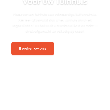
voor uw Tuinhuis
Maak van uw tuinhuis een volwaardige buitenruimte.
Met een glaswand sluit u het tuinhuis wind- en
regendicht af en behoudt u maximaal licht en zicht —
strak afgewerkt en volledig op maat.
Bereken uw prijs
Vraag offerte aan