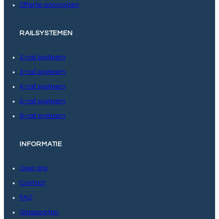
Offerte aanvragen
RAILSYSTEMEN
2-rail systeem
3-rail systeem
4-rail systeem
5-rail systeem
6-rail systeem
INFORMATIE
Over ons
Contact
FAQ
Glassoorten